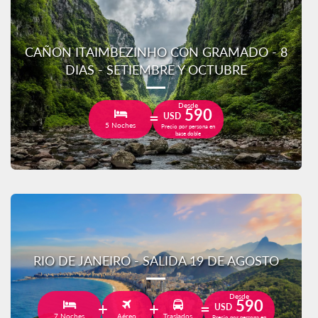
CAÑON ITAIMBEZINHO CON GRAMADO - 8
DIAS - SETIEMBRE Y OCTUBRE
Desde
590
USD
5 Noches
Precio por persona en
base doble
RIO DE JANEIRO - SALIDA 19 DE AGOSTO
Desde
590
USD
7 Noches
Aéreo
Traslados
Precio por persona en