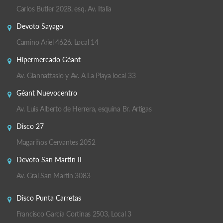
Carlos Butler 2028, esq. Av. Italia
Devoto Sayago
Camino Ariel 4626. Local 14
Hipermercado Géant
Av. Giannattasio y Av. A La Playa local 33
Géant Nuevocentro
Av. Luis Alberto de Herrera, esquina Br. Artigas
Disco 27
Magariños Cervantes 2052
Devoto San Martin II
Av. Gral San Martin 3083
Disco Punta Carretas
Francisco García Cortinas 2503, Local 3