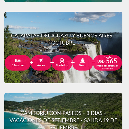
CATARATAS DEL IGUAZU Y BUENOS AIRES -
OCTUBRE
Desde
565
USD
5 Noches
Aéreo
Traslados
Barco
Precio por persona en
base doble
CAMBORIU CON PASEOS - 8 DIAS -
VACACIONES DE SETIEMBRE - SALIDA 19 DE
SETIEMBRE