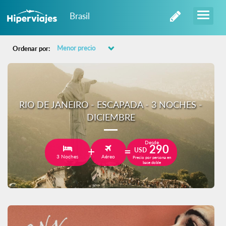
Brasil
Ordenar por:
RIO DE JANEIRO - ESCAPADA - 3 NOCHES -
DICIEMBRE
Desde
290
USD
3 Noches
Aéreo
Precio por persona en
base doble