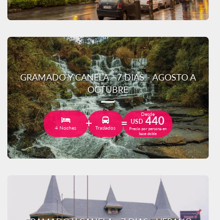
GRAMADO Y CANELA - 7 DIAS - AGOSTO A
OCTUBRE
Desde
440
USD
4 Noches
Traslados
Precio por persona en
base doble