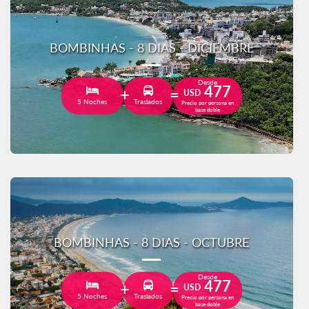
BOMBINHAS - 8 DIAS - DICIEMBRE
Desde
477
USD
5 Noches
Traslados
Precio por persona en
base doble
BOMBINHAS - 8 DIAS - OCTUBRE
Desde
477
USD
5 Noches
Traslados
Precio por persona en
base doble