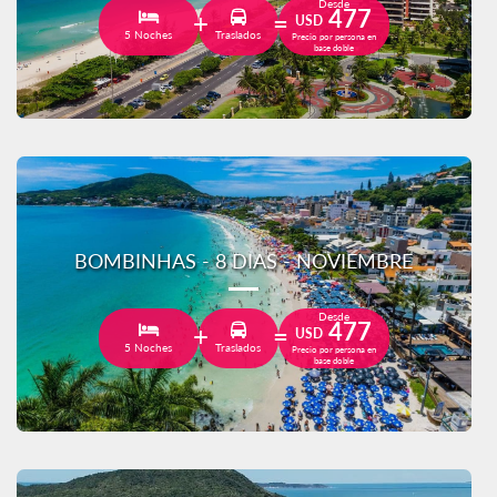
Desde
477
USD
5 Noches
Traslados
Precio por persona en
base doble
BOMBINHAS - 8 DIAS - NOVIEMBRE
Desde
477
USD
5 Noches
Traslados
Precio por persona en
base doble