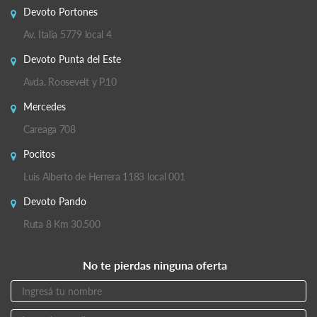
Devoto Portones
Av. Italia 5779 local 4
Devoto Punta del Este
Avda. Roosevelt y P.10
Mercedes
Careaga 708
Pocitos
Luis Alberto de Herrera 1183 local 001
Devoto Pando
Ruta 8 Km 30.500
No te pierdas ninguna oferta