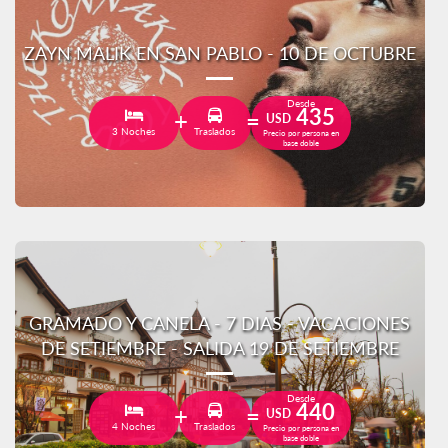
ZAYN MALIK EN SAN PABLO - 10 DE OCTUBRE
Desde
435
USD
3 Noches
Traslados
Precio por persona en
base doble
GRAMADO Y CANELA - 7 DIAS - VACACIONES
DE SETIEMBRE - SALIDA 19 DE SETIEMBRE
Desde
440
USD
4 Noches
Traslados
Precio por persona en
base doble