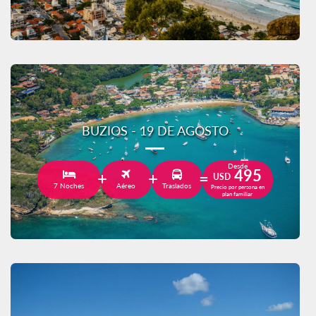
BUZIOS - 19 DE AGOSTO
Desde
495
USD
7 Noches
Aéreo
Traslados
Precio por persona en
plan familiar