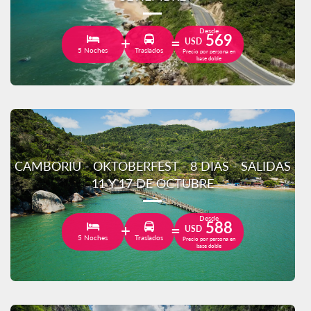
Desde
569
USD
5 Noches
Traslados
Precio por persona en
base doble
CAMBORIU - OKTOBERFEST - 8 DIAS - SALIDAS
11 Y 17 DE OCTUBRE
Desde
588
USD
5 Noches
Traslados
Precio por persona en
base doble