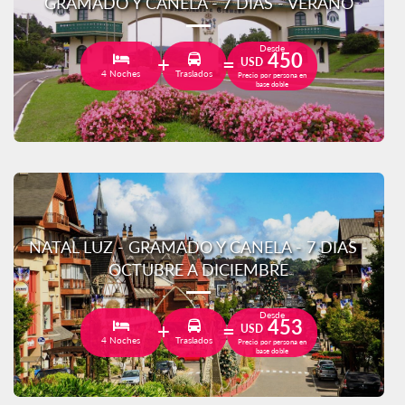
GRAMADO Y CANELA - 7 DIAS - VERANO
Desde
450
USD
4 Noches
Traslados
Precio por persona en
base doble
NATAL LUZ - GRAMADO Y CANELA - 7 DIAS -
OCTUBRE A DICIEMBRE
Desde
453
USD
4 Noches
Traslados
Precio por persona en
base doble