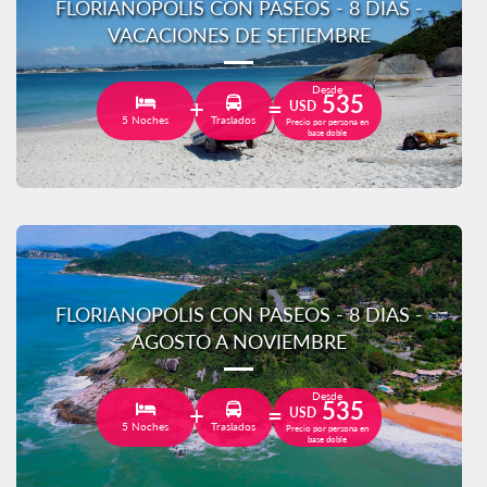
FLORIANOPOLIS CON PASEOS - 8 DIAS -
VACACIONES DE SETIEMBRE
Desde
535
USD
5 Noches
Traslados
Precio por persona en
base doble
FLORIANOPOLIS CON PASEOS - 8 DIAS -
AGOSTO A NOVIEMBRE
Desde
535
USD
5 Noches
Traslados
Precio por persona en
base doble