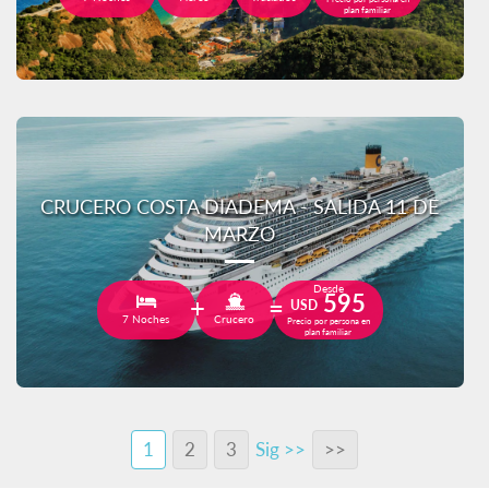
plan familiar
CRUCERO COSTA DIADEMA - SALIDA 11 DE
MARZO
Desde
595
USD
7 Noches
Crucero
Precio por persona en
plan familiar
1
2
3
Sig >>
>>