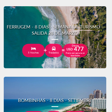
FERRUGEM - 8 DIAS - SEMANA DE TURISMO -
SALIDA 28 DE MARZO
Desde
477
USD
5 Noches
Traslados
Precio por persona en
base doble
BOMBINHAS - 8 DIAS - SETIEMBRE