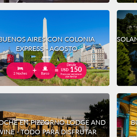
BUENOS AIRES CON COLONIA
SOLAN
EXPRESS - AGOSTO
Desde
150
USD
2 Noches
Barco
Precio por persona en
plan familiar
OCHE EN PIZZORNO LODGE AND
B
WINE - TODO PARA DISFRUTAR