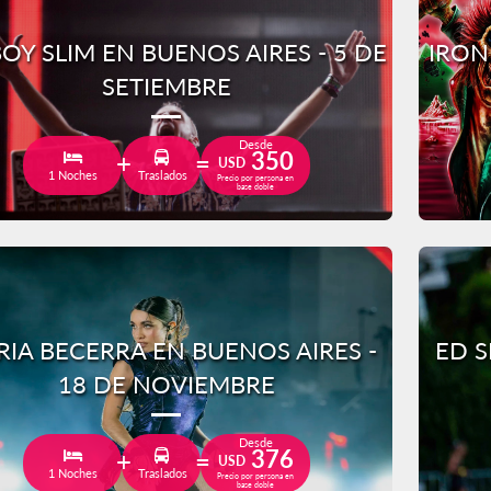
OY SLIM EN BUENOS AIRES - 5 DE
IRON
SETIEMBRE
Desde
350
USD
1 Noches
Traslados
Precio por persona en
base doble
IA BECERRA EN BUENOS AIRES -
ED S
18 DE NOVIEMBRE
Desde
376
USD
1 Noches
Traslados
Precio por persona en
base doble