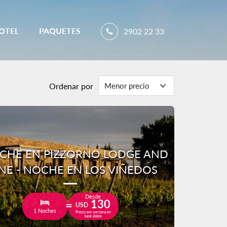
OTEL
PAQUETES
2902 22 33
Ordenar por
CHE EN PIZZORNO LODGE AND
NE - NOCHE EN LOS VIÑEDOS
Desde
130
USD
1 Noches
Precio por persona en
base doble