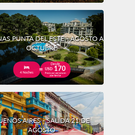
AS PUNTA DEL ESTE - AGOSTO A
OCTUBRE
Desde
170
USD
4 Noches
Precio por persona en
plan familiar
UENOS AIRES - SALIDA 21 DE
AGOSTO