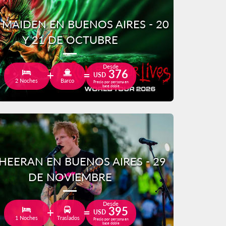
 MAIDEN EN BUENOS AIRES - 20
Y 21 DE OCTUBRE
Desde
376
USD
2 Noches
Barco
Precio por persona en
base doble
HEERAN EN BUENOS AIRES - 29
DE NOVIEMBRE
Desde
395
USD
1 Noches
Traslados
Precio por persona en
base doble