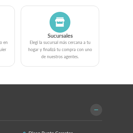
Sucursales
go en
Elegí la sucursal más cercana a tu
uier
hogar y ﬁnalizá tu compra con uno
de nuestros agentes.
Disco Punta Carretas