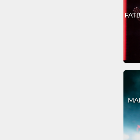
FATB
MAR