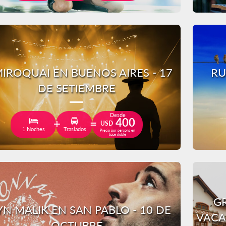
IROQUAI EN BUENOS AIRES - 17
RU
DE SETIEMBRE
Desde
400
USD
1 Noches
Traslados
Precio por persona en
base doble
GR
YN MALIK EN SAN PABLO - 10 DE
VACA
OCTUBRE