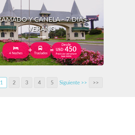
AMADO Y CANELA - 7 DIAS -
VERANO
Desde
450
USD
4 Noches
Traslados
Precio por persona en
base doble
1
2
3
4
5
Siguiente >>
>>