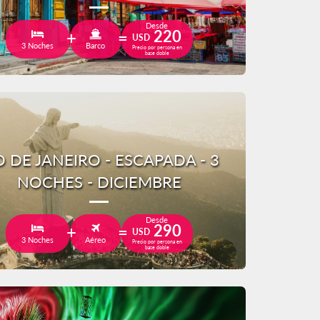
Desde
220
USD
3 Noches
Barco
Precio por persona en
base doble
O DE JANEIRO - ESCAPADA - 3
NOCHES - DICIEMBRE
Desde
290
USD
3 Noches
Aéreo
Precio por persona en
base doble