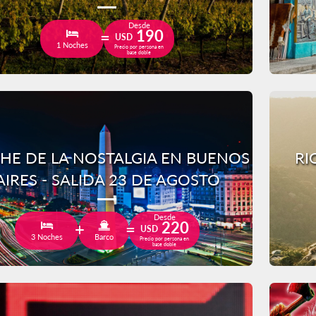
Desde
190
USD
1 Noches
Precio por persona en
base doble
HE DE LA NOSTALGIA EN BUENOS
RI
AIRES - SALIDA 23 DE AGOSTO
Desde
220
USD
3 Noches
Barco
Precio por persona en
base doble