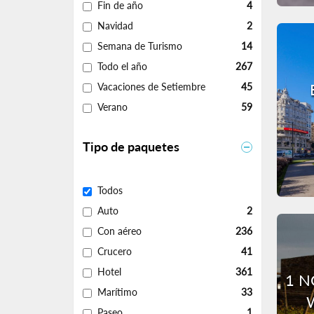
Fin de año
4
Navidad
2
Semana de Turismo
14
Todo el año
267
Vacaciones de Setiembre
45
Verano
59
Tipo de paquetes
Todos
Auto
2
Con aéreo
236
Crucero
41
Hotel
361
1 N
Marítimo
33
Paseo
1