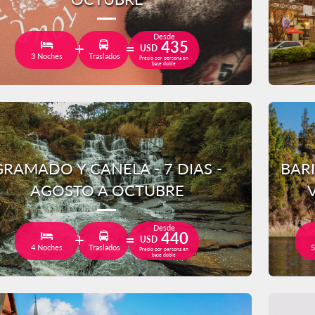
Desde
435
USD
3 Noches
Traslados
Precio por persona en
base doble
GRAMADO Y CANELA - 7 DIAS -
BAR
AGOSTO A OCTUBRE
Desde
440
USD
4 Noches
Traslados
5
Precio por persona en
base doble