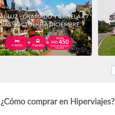
AL LUZ - GRAMADO Y CANELA - 7
GR
DIAS - OCTUBRE A DICIEMBRE
Desde
450
USD
4 Noches
Traslados
Precio por persona en
base doble
¿Cómo comprar en Hiperviajes?