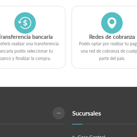
Transferencia bancaria
Redes de cobranza
referís realizar una transferencia
Podés optar por realizar tu pa
ancaria podés seleccionar tu
una red de cobranza de cualq
banco y finalizar la compra.
parte del país.
Sucursales
Casa Central