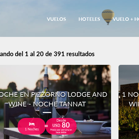
VUELOS
HOTELES
VUELO + H
ando del 1 al 20 de 391 resultados
OCHE EN PIZZORNO LODGE AND
1 NO
WINE - NOCHE TANNAT
WI
Desde
80
USD
1 Noches
Precio por persona en
base doble