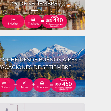
19 DE SETIEMBRE
Desde
440
USD
4 Noches
Traslados
Precio por persona en
base doble
ILOCHE DESDE BUENOS AIRES -
VACACIONES DE SETIEMBRE
Desde
450
USD
 Noches
Aéreo
Traslados
Precio por persona en
plan familiar