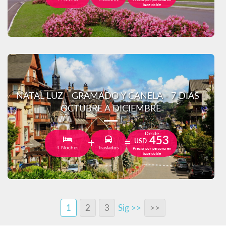
base doble
NATAL LUZ - GRAMADO Y CANELA - 7 DIAS -
OCTUBRE A DICIEMBRE
Desde
453
USD
4 Noches
Traslados
Precio por persona en
base doble
1
2
3
Sig >>
>>