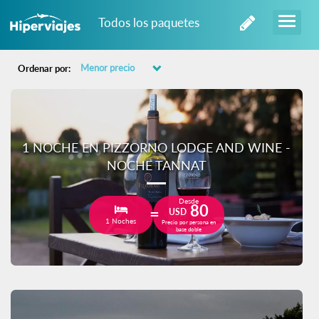
Todos los paquetes
Ordenar por:
1 NOCHE EN PIZZORNO LODGE AND WINE -
NOCHE TANNAT
Desde
80
USD
1 Noches
Precio por persona en
base doble