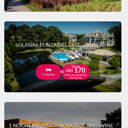
SOLANAS PUNTA DEL ESTE - AGOSTO A
OCTUBRE
Desde
170
USD
4 Noches
Precio por persona en
plan familiar
1 NOCHE EN PIZZORNO LODGE AND WINE -