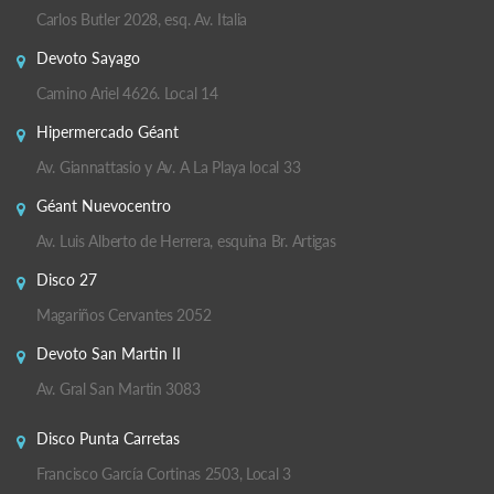
Carlos Butler 2028, esq. Av. Italia
Devoto Sayago
Camino Ariel 4626. Local 14
Hipermercado Géant
Av. Giannattasio y Av. A La Playa local 33
Géant Nuevocentro
Av. Luis Alberto de Herrera, esquina Br. Artigas
Disco 27
Magariños Cervantes 2052
Devoto San Martin II
Av. Gral San Martin 3083
Disco Punta Carretas
Francisco García Cortinas 2503, Local 3