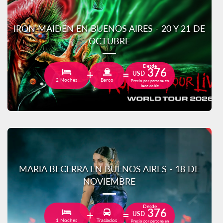
IRON MAIDEN EN BUENOS AIRES - 20 Y 21 DE
OCTUBRE
Desde
376
USD
2 Noches
Barco
Precio por persona en
base doble
MARIA BECERRA EN BUENOS AIRES - 18 DE
NOVIEMBRE
Desde
376
USD
1 Noches
Traslados
Precio por persona en