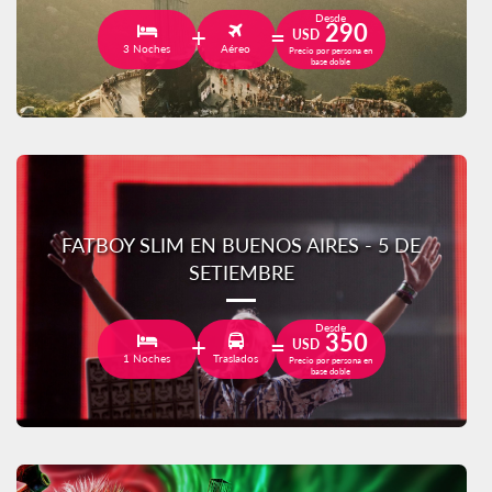
Desde
290
USD
3 Noches
Aéreo
Precio por persona en
base doble
FATBOY SLIM EN BUENOS AIRES - 5 DE
SETIEMBRE
Desde
350
USD
1 Noches
Traslados
Precio por persona en
base doble