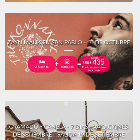
ZAYN MALIK EN SAN PABLO - 10 DE OCTUBRE
Desde
435
USD
3 Noches
Traslados
Precio por persona en
base doble
GRAMADO Y CANELA - 7 DIAS - VACACIONES
DE SETIEMBRE - SALIDA 19 DE SETIEMBRE