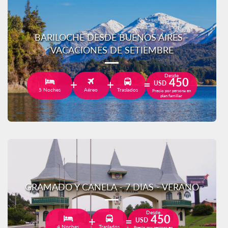
BARILOCHE DESDE BUENOS AIRES -
VACACIONES DE SETIEMBRE
Desde
450
USD
5 Noches
Aéreo
Traslados
Precio por persona en
plan familiar
GRAMADO Y CANELA - 7 DIAS - VERANO
Desde
450
USD
4 Noches
Traslados
Precio por persona en