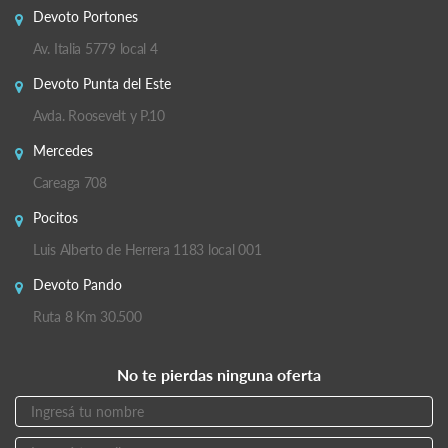
Devoto Portones
Av. Italia 5779 local 4
Devoto Punta del Este
Avda. Roosevelt y P.10
Mercedes
Careaga 708
Pocitos
Luis Alberto de Herrera 1183 local 001
Devoto Pando
Ruta 8 Km 30.500
No te pierdas ninguna oferta