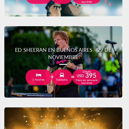
base doble
ED SHEERAN EN BUENOS AIRES - 29 DE
NOVIEMBRE
Desde
395
USD
1 Noches
Traslados
Precio por persona en
base doble