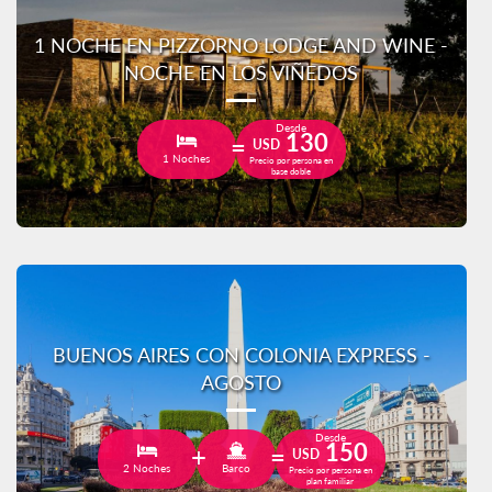
1 NOCHE EN PIZZORNO LODGE AND WINE -
NOCHE EN LOS VIÑEDOS
Desde
130
USD
1 Noches
Precio por persona en
base doble
BUENOS AIRES CON COLONIA EXPRESS -
AGOSTO
Desde
150
USD
2 Noches
Barco
Precio por persona en
plan familiar