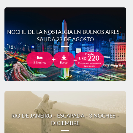
NOCHE DE LA NOSTALGIA EN BUENOS AIRES -
SALIDA 23 DE AGOSTO
Desde
220
USD
3 Noches
Barco
Precio por persona en
base doble
RIO DE JANEIRO - ESCAPADA - 3 NOCHES -
DICIEMBRE