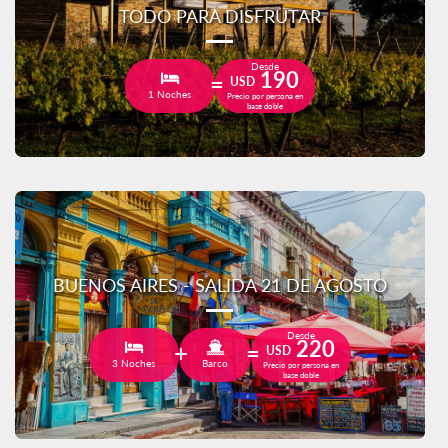
TODO PARA DISFRUTAR
Desde
190
USD
1 Noches
Precio por persona en
base doble
BUENOS AIRES - SALIDA 21 DE AGOSTO
Desde
220
USD
3 Noches
Barco
Precio por persona en
base doble