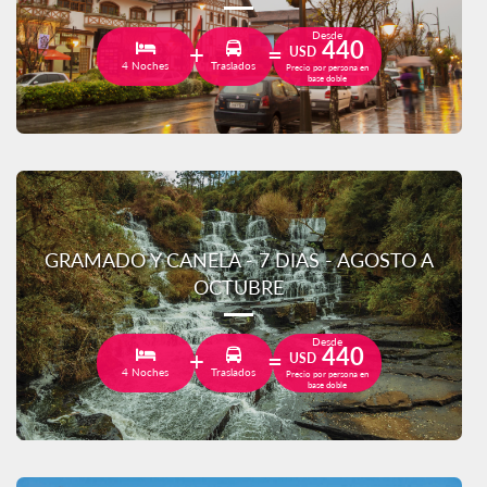
Desde
440
USD
4 Noches
Traslados
Precio por persona en
base doble
GRAMADO Y CANELA - 7 DIAS - AGOSTO A
OCTUBRE
Desde
440
USD
4 Noches
Traslados
Precio por persona en
base doble