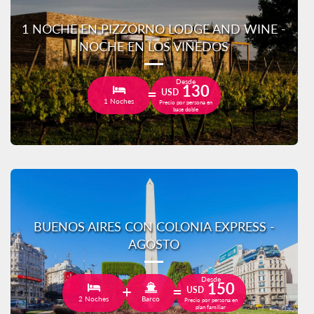
1 NOCHE EN PIZZORNO LODGE AND WINE -
NOCHE EN LOS VIÑEDOS
Desde
130
USD
1 Noches
Precio por persona en
base doble
BUENOS AIRES CON COLONIA EXPRESS -
AGOSTO
Desde
150
USD
2 Noches
Barco
Precio por persona en
plan familiar