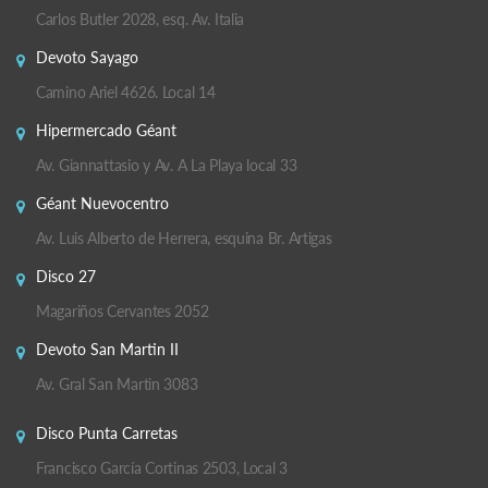
Carlos Butler 2028, esq. Av. Italia
Devoto Sayago
Camino Ariel 4626. Local 14
Hipermercado Géant
Av. Giannattasio y Av. A La Playa local 33
Géant Nuevocentro
Av. Luis Alberto de Herrera, esquina Br. Artigas
Disco 27
Magariños Cervantes 2052
Devoto San Martin II
Av. Gral San Martin 3083
Disco Punta Carretas
Francisco García Cortinas 2503, Local 3