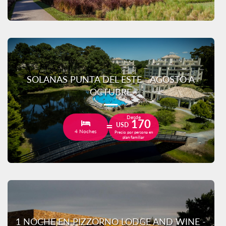
SOLANAS PUNTA DEL ESTE - AGOSTO A
OCTUBRE
Desde
170
USD
4 Noches
Precio por persona en
plan familiar
1 NOCHE EN PIZZORNO LODGE AND WINE -