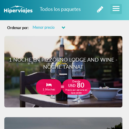
Todos los paquetes
Ordenar por:
1 NOCHE EN PIZZORNO LODGE AND WINE -
NOCHE TANNAT
Desde
80
USD
1 Noches
Precio por persona en
base doble