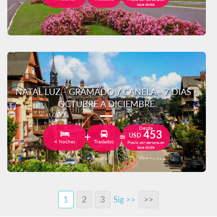
base doble
NATAL LUZ - GRAMADO Y CANELA - 7 DIAS -
OCTUBRE A DICIEMBRE
Desde
453
USD
4 Noches
Traslados
Precio por persona en
base doble
1
2
3
Sig >>
>>