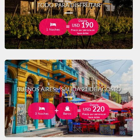
TODO PARA DISFRUTAR
Desde
190
USD
1 Noches
Precio por persona en
base doble
BUENOS AIRES - SALIDA 21 DE AGOSTO
Desde
220
USD
3 Noches
Barco
Precio por persona en
base doble