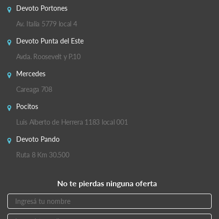
Devoto Portones
Av. Italia 5779 local 4
Devoto Punta del Este
Avda. Roosevelt y P.10
Mercedes
Careaga 708
Pocitos
Luis Alberto de Herrera 1183 local 001
Devoto Pando
Ruta 8 Km 30.500
No te pierdas ninguna oferta