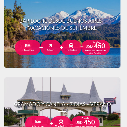
BARILOCHE DESDE BUENOS AIRES -
VACACIONES DE SETIEMBRE
Desde
450
USD
5 Noches
Aéreo
Traslados
Precio por persona en
plan familiar
GRAMADO Y CANELA - 7 DIAS - VERANO
Desde
450
USD
4 Noches
Traslados
Precio por persona en