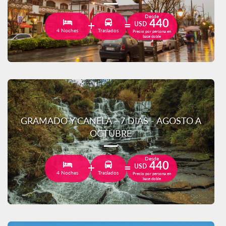
Desde
440
USD
4 Noches
Traslados
Precio por persona en
base doble
GRAMADO Y CANELA - 7 DIAS - AGOSTO A
OCTUBRE
Desde
440
USD
4 Noches
Traslados
Precio por persona en
base doble