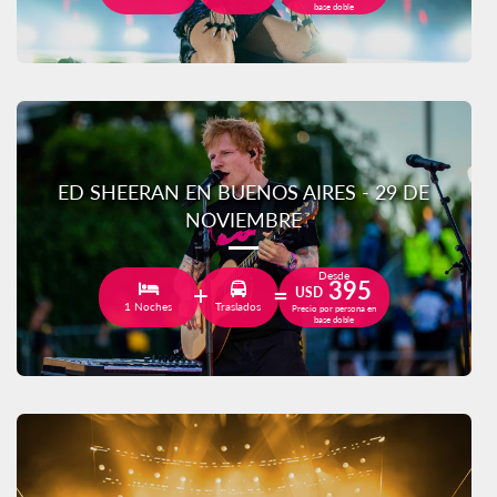
base doble
ED SHEERAN EN BUENOS AIRES - 29 DE
NOVIEMBRE
Desde
395
USD
1 Noches
Traslados
Precio por persona en
base doble