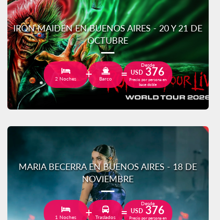
IRON MAIDEN EN BUENOS AIRES - 20 Y 21 DE
OCTUBRE
Desde
376
USD
2 Noches
Barco
Precio por persona en
base doble
MARIA BECERRA EN BUENOS AIRES - 18 DE
NOVIEMBRE
Desde
376
USD
1 Noches
Traslados
Precio por persona en