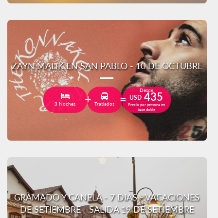
ZAYN MALIK EN SAN PABLO - 10 DE OCTUBRE
Desde
435
USD
3 Noches
Traslados
Precio por persona en
base doble
GRAMADO Y CANELA - 7 DIAS - VACACIONES
DE SETIEMBRE - SALIDA 19 DE SETIEMBRE