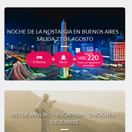
NOCHE DE LA NOSTALGIA EN BUENOS AIRES -
SALIDA 23 DE AGOSTO
Desde
220
USD
3 Noches
Barco
Precio por persona en
base doble
RIO DE JANEIRO - ESCAPADA - 3 NOCHES -
DICIEMBRE