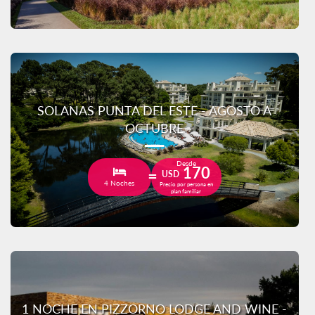
SOLANAS PUNTA DEL ESTE - AGOSTO A
OCTUBRE
Desde
170
USD
4 Noches
Precio por persona en
plan familiar
1 NOCHE EN PIZZORNO LODGE AND WINE -