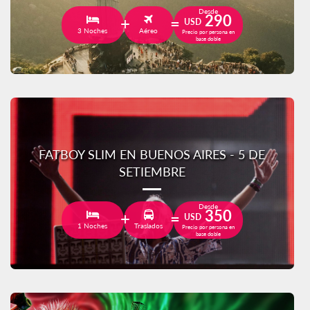
Desde
290
USD
3 Noches
Aéreo
Precio por persona en
base doble
FATBOY SLIM EN BUENOS AIRES - 5 DE
SETIEMBRE
Desde
350
USD
1 Noches
Traslados
Precio por persona en
base doble