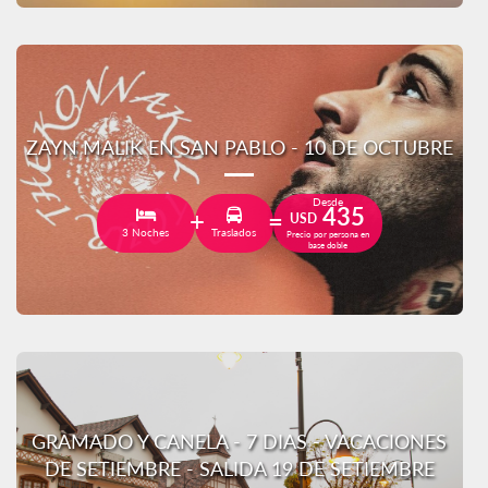
ZAYN MALIK EN SAN PABLO - 10 DE OCTUBRE
Desde
435
USD
3 Noches
Traslados
Precio por persona en
base doble
GRAMADO Y CANELA - 7 DIAS - VACACIONES
DE SETIEMBRE - SALIDA 19 DE SETIEMBRE