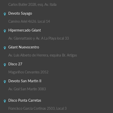
Carlos Butler 2028, esq. Av. Italia
Devoto Sayago
Camino Ariel 4626. Local 14
Hipermercado Géant
Av. Giannattasio y Av. A La Playa local 33
Géant Nuevocentro
Av. Luis Alberto de Herrera, esquina Br. Artigas
Disco 27
Magariños Cervantes 2052
Devoto San Martin II
Av. Gral San Martin 3083
Disco Punta Carretas
Francisco García Cortinas 2503, Local 3