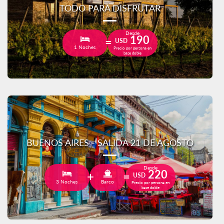
TODO PARA DISFRUTAR
Desde
190
USD
1 Noches
Precio por persona en
base doble
BUENOS AIRES - SALIDA 21 DE AGOSTO
Desde
220
USD
3 Noches
Barco
Precio por persona en
base doble