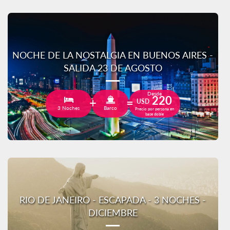
NOCHE DE LA NOSTALGIA EN BUENOS AIRES -
SALIDA 23 DE AGOSTO
Desde
220
USD
3 Noches
Barco
Precio por persona en
base doble
RIO DE JANEIRO - ESCAPADA - 3 NOCHES -
DICIEMBRE