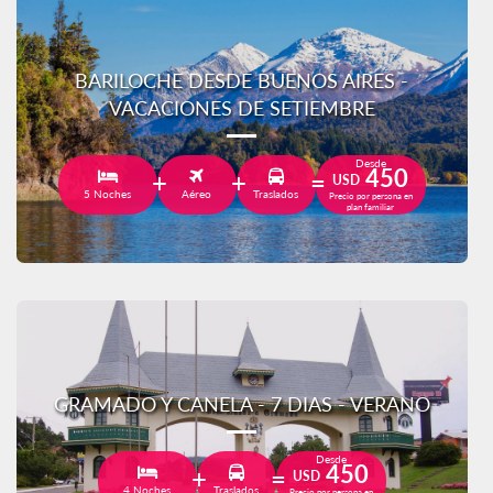
BARILOCHE DESDE BUENOS AIRES -
VACACIONES DE SETIEMBRE
Desde
450
USD
5 Noches
Aéreo
Traslados
Precio por persona en
plan familiar
GRAMADO Y CANELA - 7 DIAS - VERANO
Desde
450
USD
4 Noches
Traslados
Precio por persona en