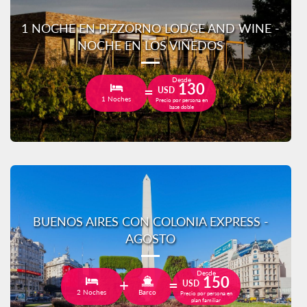
1 NOCHE EN PIZZORNO LODGE AND WINE -
NOCHE EN LOS VIÑEDOS
Desde
130
USD
1 Noches
Precio por persona en
base doble
BUENOS AIRES CON COLONIA EXPRESS -
AGOSTO
Desde
150
USD
2 Noches
Barco
Precio por persona en
plan familiar