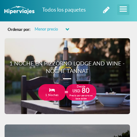
Todos los paquetes
Ordenar por:
1 NOCHE EN PIZZORNO LODGE AND WINE -
NOCHE TANNAT
Desde
80
USD
1 Noches
Precio por persona en
base doble