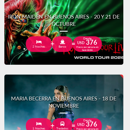
IRON MAIDEN EN BUENOS AIRES - 20 Y 21 DE
OCTUBRE
Desde
376
USD
2 Noches
Barco
Precio por persona en
base doble
MARIA BECERRA EN BUENOS AIRES - 18 DE
NOVIEMBRE
Desde
376
USD
1 Noches
Traslados
Precio por persona en