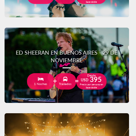
base doble
ED SHEERAN EN BUENOS AIRES - 29 DE
NOVIEMBRE
Desde
395
USD
1 Noches
Traslados
Precio por persona en
base doble