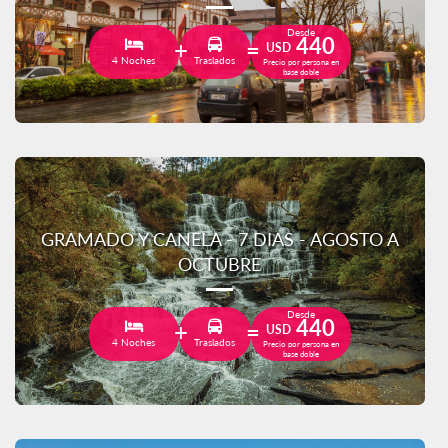
Desde
440
USD
4 Noches
Traslados
Precio por persona en
base doble
GRAMADO Y CANELA - 7 DIAS - AGOSTO A
OCTUBRE
Desde
440
USD
4 Noches
Traslados
Precio por persona en
base doble