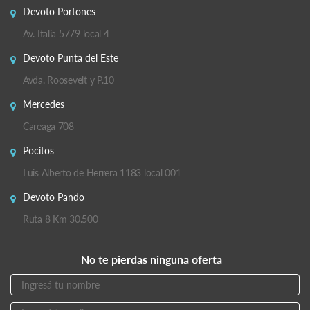
Devoto Portones
Av. Italia 5779 local 4
Devoto Punta del Este
Avda. Roosevelt y P.10
Mercedes
Careaga 708
Pocitos
Luis Alberto de Herrera 1183 local 001
Devoto Pando
Ruta 8 Km 30.500
No te pierdas ninguna oferta