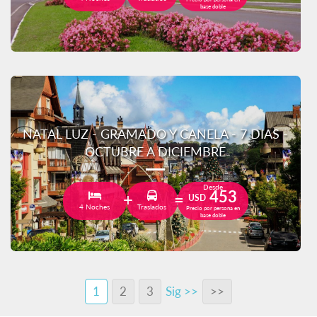
base doble
NATAL LUZ - GRAMADO Y CANELA - 7 DIAS -
OCTUBRE A DICIEMBRE
Desde
453
USD
4 Noches
Traslados
Precio por persona en
base doble
1
2
3
Sig >>
>>