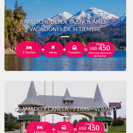
BARILOCHE DESDE BUENOS AIRES -
VACACIONES DE SETIEMBRE
Desde
450
USD
5 Noches
Aéreo
Traslados
Precio por persona en
plan familiar
GRAMADO Y CANELA - 7 DIAS - VERANO
Desde
450
USD
4 Noches
Traslados
Precio por persona en