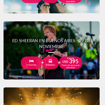
base doble
ED SHEERAN EN BUENOS AIRES - 29 DE
NOVIEMBRE
Desde
395
USD
1 Noches
Traslados
Precio por persona en
base doble