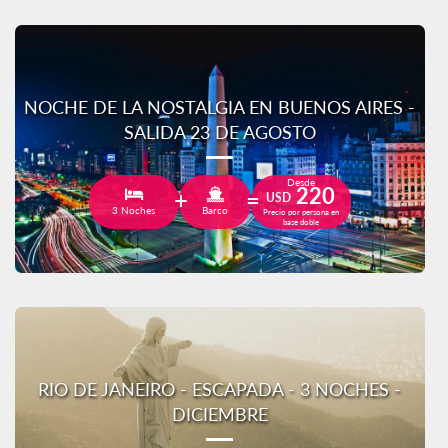
NOCHE DE LA NOSTALGIA EN BUENOS AIRES -
SALIDA 23 DE AGOSTO
Desde
220
USD
3 Noches
Barco
Precio por persona en
base doble
RIO DE JANEIRO - ESCAPADA - 3 NOCHES -
DICIEMBRE