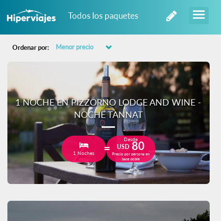
Todos los paquetes
Ordenar por:
1 NOCHE EN PIZZORNO LODGE AND WINE -
NOCHE TANNAT
Desde
80
USD
1 Noches
Precio por persona en
base doble