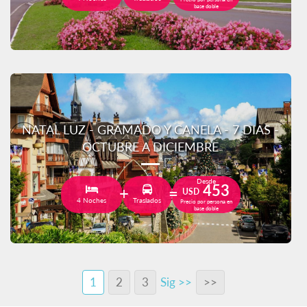
base doble
NATAL LUZ - GRAMADO Y CANELA - 7 DIAS -
OCTUBRE A DICIEMBRE
Desde
453
USD
4 Noches
Traslados
Precio por persona en
base doble
1
2
3
Sig >>
>>