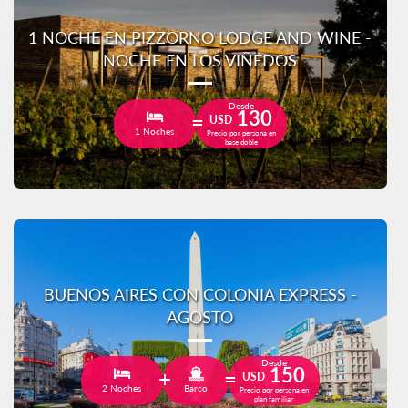
1 NOCHE EN PIZZORNO LODGE AND WINE -
NOCHE EN LOS VIÑEDOS
Desde
130
USD
1 Noches
Precio por persona en
base doble
BUENOS AIRES CON COLONIA EXPRESS -
AGOSTO
Desde
150
USD
2 Noches
Barco
Precio por persona en
plan familiar