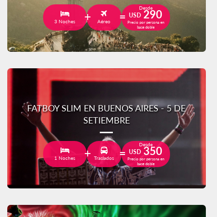
Desde
290
USD
3 Noches
Aéreo
Precio por persona en
base doble
FATBOY SLIM EN BUENOS AIRES - 5 DE
SETIEMBRE
Desde
350
USD
1 Noches
Traslados
Precio por persona en
base doble