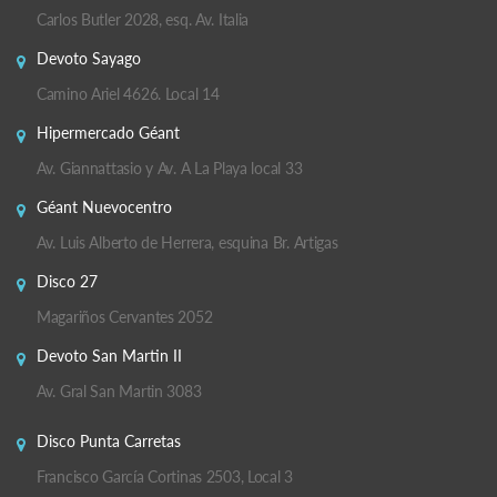
Carlos Butler 2028, esq. Av. Italia
Devoto Sayago
Camino Ariel 4626. Local 14
Hipermercado Géant
Av. Giannattasio y Av. A La Playa local 33
Géant Nuevocentro
Av. Luis Alberto de Herrera, esquina Br. Artigas
Disco 27
Magariños Cervantes 2052
Devoto San Martin II
Av. Gral San Martin 3083
Disco Punta Carretas
Francisco García Cortinas 2503, Local 3