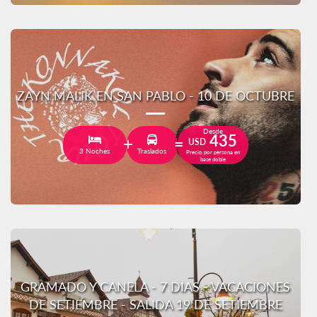
ZAYN MALIK EN SAN PABLO - 10 DE OCTUBRE
Desde
435
USD
3 Noches
Traslados
Precio por persona en
base doble
GRAMADO Y CANELA - 7 DIAS - VACACIONES
DE SETIEMBRE - SALIDA 19 DE SETIEMBRE