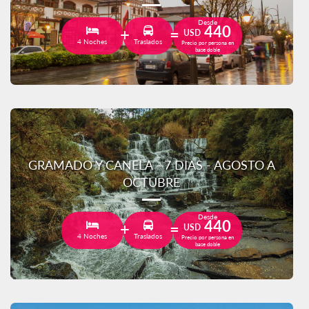
Desde
440
USD
4 Noches
Traslados
Precio por persona en
base doble
GRAMADO Y CANELA - 7 DIAS - AGOSTO A
OCTUBRE
Desde
440
USD
4 Noches
Traslados
Precio por persona en
base doble