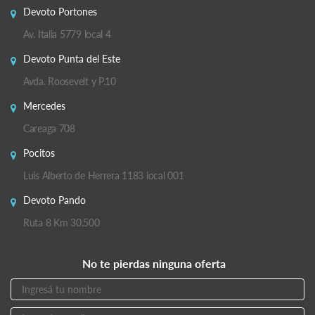
Devoto Portones
Av. Italia 5779 local 4
Devoto Punta del Este
Avda. Roosevelt y P.10
Mercedes
Careaga 708
Pocitos
Luis Alberto de Herrera 1183 local 001
Devoto Pando
Ruta 8 Km 30.500
No te pierdas ninguna oferta