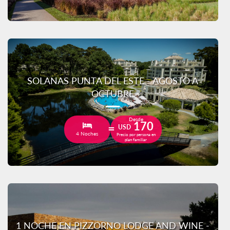
SOLANAS PUNTA DEL ESTE - AGOSTO A
OCTUBRE
Desde
170
USD
4 Noches
Precio por persona en
plan familiar
1 NOCHE EN PIZZORNO LODGE AND WINE -