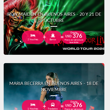
IRON MAIDEN EN BUENOS AIRES - 20 Y 21 DE
OCTUBRE
Desde
376
USD
2 Noches
Barco
Precio por persona en
base doble
MARIA BECERRA EN BUENOS AIRES - 18 DE
NOVIEMBRE
Desde
376
USD
1 Noches
Traslados
Precio por persona en