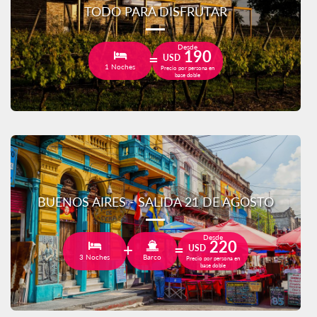
TODO PARA DISFRUTAR
Desde
190
USD
1 Noches
Precio por persona en
base doble
BUENOS AIRES - SALIDA 21 DE AGOSTO
Desde
220
USD
3 Noches
Barco
Precio por persona en
base doble